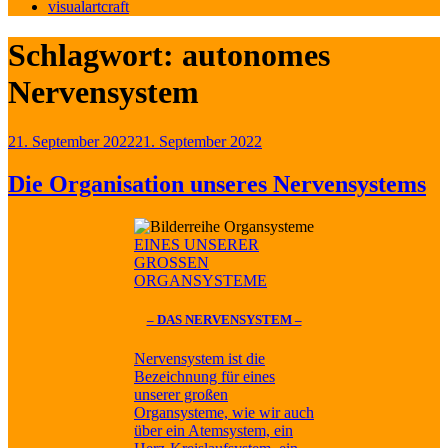
visualartcraft
Schlagwort:
autonomes
Nervensystem
Veröffentlicht
21. September 2022
21. September 2022
am
Die Organisation unseres Nervensystems
EINES UNSERER
GROSSEN
ORGANSYSTEME
– DAS NERVENSYSTEM –
Nervensystem ist die
Bezeichnung für eines
unserer großen
Organsysteme, wie wir auch
über ein Atemsystem, ein