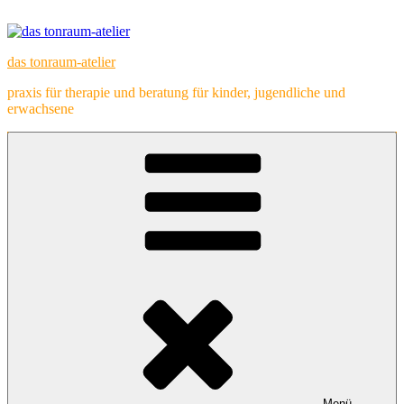
Zum
Inhalt
springen
das tonraum-atelier
praxis für therapie und beratung für kinder, jugendliche und
erwachsene
Menü