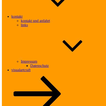
kontakt
kontakt und anfahrt
links
Impressum
Datenschutz
visualartcraft
Zum
Inhalt
nach
unten
scrollen