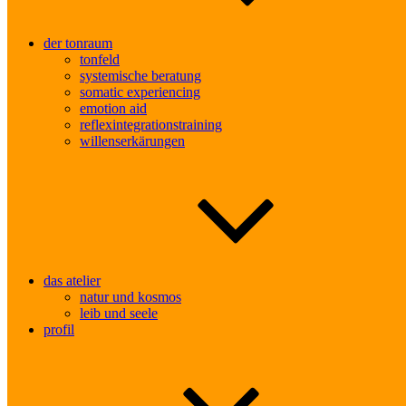
der tonraum
tonfeld
systemische beratung
somatic experiencing
emotion aid
reflexintegrationstraining
willenserkärungen
das atelier
natur und kosmos
leib und seele
profil