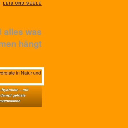
I
LEIB UND SEELE
d
alles was
men hängt
-Hydrolate – mit
dampf gelöste
anzenessenz