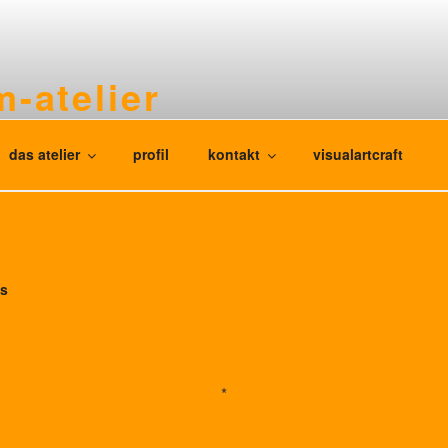
-atelier
g für kinder, jugendliche und erwachsene
das atelier
profil
kontakt
visualartcraft
os
*