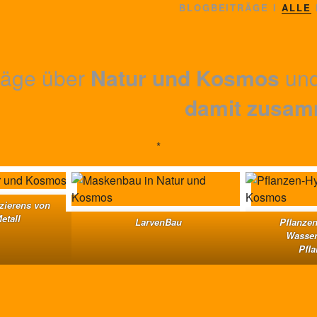
BLOGBEITRÄGE I
ALLE
räge über
Natur und Kosmos
un
damit zusam
*
zierens von
etall
LarvenBau
Pflanzen
Wasser
Pfl