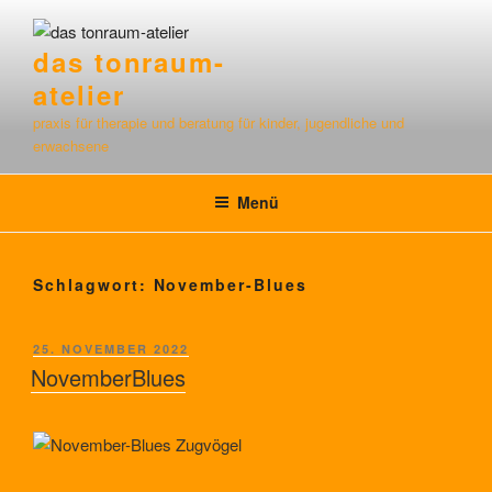
Zum
Inhalt
das tonraum-
springen
atelier
praxis für therapie und beratung für kinder, jugendliche und
erwachsene
Menü
Schlagwort:
November-Blues
VERÖFFENTLICHT
25. NOVEMBER 2022
AM
NovemberBlues