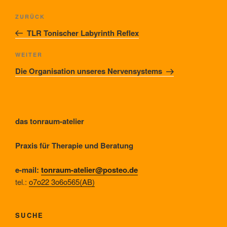
Beitragsnavigation
Vorheriger
ZURÜCK
Beitrag
TLR Tonischer Labyrinth Reflex
Nächster
WEITER
Beitrag
Die Organisation unseres Nervensystems
das tonraum-atelier
Praxis für Therapie und Beratung
e-mail:
tonraum-atelier@posteo.de
tel.:
o7o22 3o6o565(AB)
SUCHE