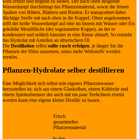
wird erhitzt und beginnt zu sieden. Der nach oben steigende
Wasserdampf durchdringt das Pflanzenmaterial, sowie die feinen
Spalten von Blüten, Blättern und Rinden. Er transportiert dabei
flüchtige Stoffe mit nach oben in die Kuppel. Oben angekommen
trifft der heiße Wasserdampf auf eine im Innern mit Wasser oder Eis
gekühlte Metallfläche (der sogenannten Kuppe), an der er
kondensiert und seitlich hinunter in eine Rinne ablauft. So entsteht
das Hydrolat mit Anteilen an ätherischem Öl.
Die
Destillation
selbst
sollte rasch erfolgen
, je länger Sie die
Pflanzen der Hitze aussetzen, umso mehr Wirkstoffe werden
zerstört.
Pflanzen-Hydrolate selber destillieren
Eine Möglichkeit sich selbst sein eigenes Pflanzenwasser
herzustellen ist, sich aus einem Glaskolben, einem Kühlrohr und
einem Spiritusbrenner der auch mit ein paar Teelichtern ersetzt
werden kann eine eigene kleine Destille zu bauen.
Frisch
gesammeltes
Pflanzenmaterial
In den