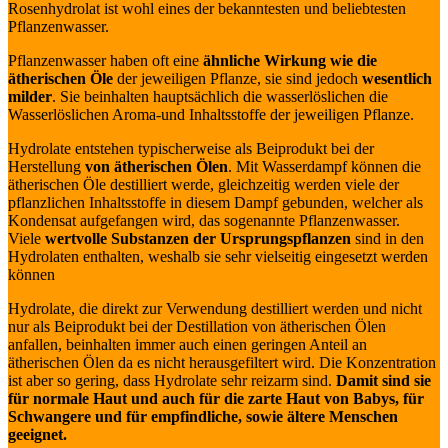
Rosenhydrolat ist wohl eines der bekanntesten und beliebtesten
Pflanzenwasser.
Pflanzenwasser haben oft eine
ähnliche Wirkung wie die
ätherischen Öle
der jeweiligen Pflanze, sie sind jedoch
wesentlich
milder
. Sie beinhalten hauptsächlich die wasserlöslichen die
Wasserlöslichen Aroma-und Inhaltsstoffe der jeweiligen Pflanze.
Hydrolate entstehen typischerweise als Beiprodukt bei der
Herstellung
von ätherischen Ölen
. Mit Wasserdampf können die
ätherischen Öle destilliert werde, gleichzeitig werden viele der
pflanzlichen Inhaltsstoffe in diesem Dampf gebunden, welcher als
Kondensat aufgefangen wird, das sogenannte Pflanzenwasser.
Viele
wertvolle Substanzen der Ursprungspflanzen
sind in den
Hydrolaten enthalten, weshalb sie sehr vielseitig eingesetzt werden
können
Hydrolate, die direkt zur Verwendung destilliert werden und nicht
nur als Beiprodukt bei der Destillation von ätherischen Ölen
anfallen, beinhalten immer auch einen geringen Anteil an
ätherischen Ölen da es nicht herausgefiltert wird. Die Konzentration
ist aber so gering, dass Hydrolate sehr reizarm sind.
Damit sind sie
für normale Haut und auch für die zarte Haut von Babys, für
Schwangere und für empfindliche, sowie ältere Menschen
geeignet.