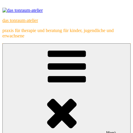
Zum
Inhalt
springen
das tonraum-atelier
praxis für therapie und beratung für kinder, jugendliche und
erwachsene
Menü