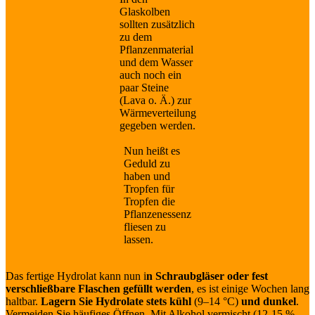
Glaskolben
sollten zusätzlich
zu dem
Pflanzenmaterial
und dem Wasser
auch noch ein
paar Steine
(Lava o. Ä.) zur
Wärmeverteilung
gegeben werden.
Nun heißt es
Geduld zu
haben und
Tropfen für
Tropfen die
Pflanzenessenz
fliesen zu
lassen.
Das fertige Hydrolat kann nun i
n Schraubgläser oder fest
verschließbare Flaschen gefüllt werden
, es ist einige Wochen lang
haltbar.
Lagern Sie Hydrolate stets kühl
(9–14 °C)
und dunkel
.
Vermeiden Sie häufiges Öffnen. Mit Alkohol vermischt (12-15 %