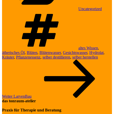
Uncategorized
Schlagwörter
altes Wissen
,
ätherisches Öl
,
Blüten
,
Blütenwasser
,
Gesichtswasser
,
Hydrolat
,
Kräuter
,
Pflanzenessenz
,
selber destillieren
,
selber herstellen
Beitragsnavigation
Nächster
Beitrag
Weiter
LarvenBau
das tonraum-atelier
Praxis für Therapie und Beratung