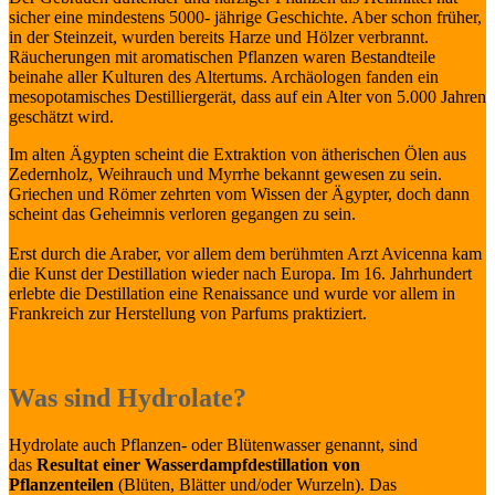
sicher eine mindestens 5000- jährige Geschichte. Aber schon früher,
in der Steinzeit, wurden bereits Harze und Hölzer verbrannt.
Räucherungen mit aromatischen Pflanzen waren Bestandteile
beinahe aller Kulturen des Altertums. Archäologen fanden ein
mesopotamisches Destilliergerät, dass auf ein Alter von 5.000 Jahren
geschätzt wird.
Im alten Ägypten scheint die Extraktion von ätherischen Ölen aus
Zedernholz, Weihrauch und Myrrhe bekannt gewesen zu sein.
Griechen und Römer zehrten vom Wissen der Ägypter, doch dann
scheint das Geheimnis verloren gegangen zu sein.
Erst durch die Araber, vor allem dem berühmten Arzt Avicenna kam
die Kunst der Destillation wieder nach Europa. Im 16. Jahrhundert
erlebte die Destillation eine Renaissance und wurde vor allem in
Frankreich zur Herstellung von Parfums praktiziert.
Was sind Hydrolate?
Hydrolate auch Pflanzen- oder Blütenwasser genannt, sind
das
Resultat einer Wasserdampfdestillation von
Pflanzenteilen
(Blüten, Blätter und/oder Wurzeln). Das