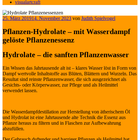
visualartcraft
Veröffentlicht
25. März 2019
14. November 2023
von
Judith Spielvogel
am
Pflanzen-Hydrolate – mit Wasserdampf
gelöste Pflanzenessenz
Hydrolate – die sanften Pflanzenwasser
Ein Wissen das Jahrtausende alt ist – klares Wasser löst in Form von
Dampf wertvolle Inhaltstoffe aus Blüten, Blättern und Wurzeln. Das
Resultat sind reinste Pflanzenwasser, die sich ausgezeichnet als
Gesichts- oder Körperwasser, zur Pflege und als Heilmittel
verwendet lassen.
Die Wasserdampfdestillation zur Herstellung von ätherischem Öl
und Hydrolat ist eine Jahrtausende alte Technik die Essenz aus
Pflanze heraus zu filtern und in Flaschen zur Aufbewahrung
abzufüllen.
Der Gebrauch duftender und harziger Pflanzen als Heilmittel hat