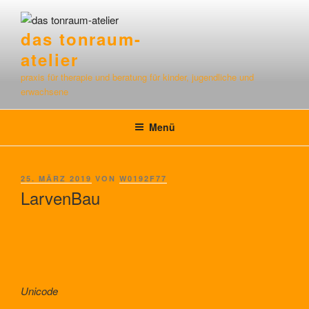
Zum
Inhalt
das tonraum-
springen
atelier
praxis für therapie und beratung für kinder, jugendliche und
erwachsene
Menü
VERÖFFENTLICHT
25. MÄRZ 2019
VON
W0192F77
AM
LarvenBau
Unicode