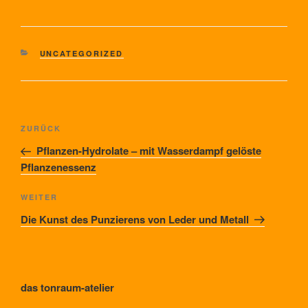
KATEGORIEN
UNCATEGORIZED
Beitragsnavigation
Vorheriger
ZURÜCK
Beitrag
Pflanzen-Hydrolate – mit Wasserdampf gelöste
Pflanzenessenz
Nächster
WEITER
Beitrag
Die Kunst des Punzierens von Leder und Metall
das tonraum-atelier