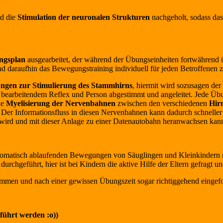
d die
Stimulation der neuronalen Strukturen
nachgeholt, sodass da
ingsplan
ausgearbeitet, der während der Übungseinheiten fortwährend 
nd daraufhin das Bewegungstraining individuell für jeden Betroffenen 
ngen zur Stimulierung des Stammhirns
, hiermit wird sozusagen de
bearbeitendem Reflex und Person abgestimmt und angeleitet. Jede Übun
ie
Myelisierung der Nervenbahnen
zwischen den verschiedenen
Hirn
er Informationsfluss in diesen Nervenbahnen kann dadurch schneller u
ut wird und mit dieser Anlage zu einer Datenautobahn heranwachsen kan
tomatisch ablaufenden Bewegungen von Säuglingen und Kleinkindern n
urchgeführt, hier ist bei Kindern die aktive Hilfe der Eltern gefragt 
men und nach einer gewissen Übungszeit sogar richtiggehend eingeford
geführt werden
:o))