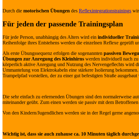
Durch die
motorischen Übungen
des
Reflexintegrationstrainings
wir
Für jeden der passende Trainingsplan
Für jede Person, unabhängig des Alters wird ein
individueller Train
Reihenfolge ihres Entstehens werden die einzelnen Reflexe geprüft u
Als erste Übungssequenz erfolgen die sogenannten
passiven Bewegu
Übungen zur Anregung des Kleinhirns
werden individuell nach zu 
körperlich aktive Anregung und Nutzung des Nervengeflechts wird d
Ummantelung von Elektrokabeln eine stärkere Isolierung bekommen. D
Trampelpfad vorstellen, der zu einer gut befestigten Straße ausgeba
Die sehr einfach zu erlernenden Übungen sind den normalerweise au
miteinander geübt. Zum einen werden sie passiv mit dem Betroffenen d
Von den Kindern/Jugendlichen werden sie in der Regel gerne angenom
Wichtig ist, dass sie auch zuhause ca. 10 Minuten täglich durch