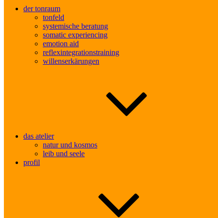
der tonraum
tonfeld
systemische beratung
somatic experiencing
emotion aid
reflexintegrationstraining
willenserkärungen
das atelier
natur und kosmos
leib und seele
profil