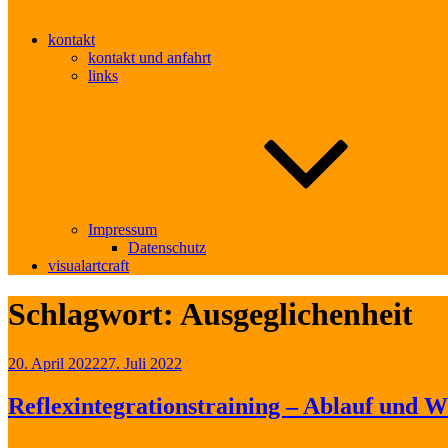
kontakt
kontakt und anfahrt
links
Impressum
Datenschutz
visualartcraft
Schlagwort:
Ausgeglichenheit
Veröffentlicht
20. April 2022
27. Juli 2022
am
Reflexintegrationstraining – Ablauf und 