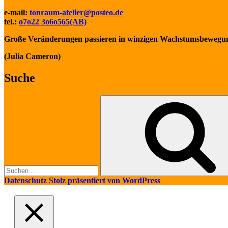
e-mail:
tonraum-atelier@posteo.de
tel.:
o7o22 3o6o565(AB)
Große Veränderungen passieren in winzigen Wachstumsbewegu
(Julia Cameron)
Suche
Suche
nach:
Datenschutz
Stolz präsentiert von WordPress