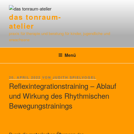
Zum
Inhalt
das tonraum-
springen
atelier
praxis für therapie und beratung für kinder, jugendliche und
erwachsene
Menü
VERÖFFENTLICHT
20. APRIL 2022
VON
JUDITH SPIELVOGEL
AM
Reflexintegrationstraining – Ablauf
und Wirkung des Rhythmischen
Bewegungstrainings