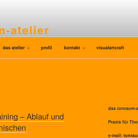
-atelier
g für kinder, jugendliche und erwachsene
das atelier
profil
kontakt
visualartcraft
das tonraum-a
aining – Ablauf und
Praxis für Th
mischen
e-mail:
tonrau