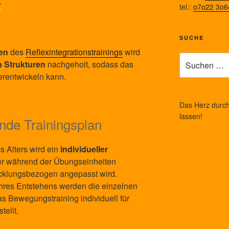
s
tel.:
o7o22 3o6
SUCHE
en
des
Reflexintegrationstrainings
wird
Suche
n Strukturen
nachgeholt, sodass das
nach:
erentwickeln kann.
Das Herz durch 
lassen!
nde Trainingsplan
 Alters wird ein
individueller
der während der Übungseinheiten
icklungsbezogen angepasst wird.
hres Entstehens werden die einzelnen
as Bewegungstraining individuell für
ellt.