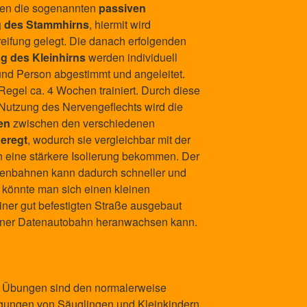
gen die sogenannten
passiven
g des Stammhirns
, hiermit wird
ifung gelegt. Die danach erfolgenden
 des Kleinhirns
werden individuell
nd Person abgestimmt und angeleitet.
Regel ca. 4 Wochen trainiert. Durch diese
 Nutzung des Nervengeflechts wird die
en
zwischen den verschiedenen
geregt
, wodurch sie vergleichbar mit der
 eine stärkere Isolierung bekommen. Der
rvenbahnen kann dadurch schneller und
d könnte man sich einen kleinen
einer gut befestigten Straße ausgebaut
einer Datenautobahn heranwachsen kann.
n Übungen sind den normalerweise
gungen von Säuglingen und Kleinkindern