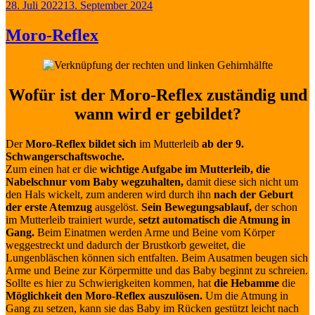
Veröffentlicht
28. Juli 2022
13. September 2024
am
Moro-Reflex
Wofür ist der Moro-Reflex zuständig und
wann wird er gebildet?
Der
Moro-Reflex bildet sich
im Mutterleib
ab der 9.
Schwangerschaftswoche.
Zum einen hat er die
wichtige Aufgabe
im Mutterleib, die
Nabelschnur vom Baby wegzuhalten,
damit diese sich nicht um
den Hals wickelt, zum anderen wird durch ihn
nach der Geburt
der erste Atemzug
ausgelöst.
Sein Bewegungsablauf,
der schon
im Mutterleib trainiert wurde,
setzt automatisch die Atmung in
Gang.
Beim Einatmen werden Arme und Beine vom Körper
weggestreckt und dadurch der Brustkorb geweitet, die
Lungenbläschen können sich entfalten. Beim Ausatmen beugen sich
Arme und Beine zur Körpermitte und das Baby beginnt zu schreien.
Sollte es hier zu Schwierigkeiten kommen, hat
die Hebamme
die
Möglichkeit den Moro-Reflex auszulösen.
Um die Atmung in
Gang zu setzen, kann sie das Baby im Rücken gestützt leicht nach