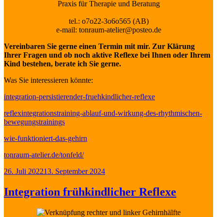
Praxis für Therapie und Beratung
tel.: o7o22-3o6o565 (AB)
e-mail: tonraum-atelier@posteo.de
Vereinbaren Sie gerne einen Termin mit mir. Zur Klärung
Ihrer Fragen und ob noch aktive Reflexe bei Ihnen oder Ihrem
Kind bestehen, berate ich Sie gerne.
Was Sie interessieren könnte:
integration-persistierender-fruehkindlicher-reflexe
reflexintegrationstraining-ablauf-und-wirkung-des-rhythmischen-
bewegungstrainings
wie-funktioniert-das-gehirn
tonraum-atelier.de/tonfeld/
Veröffentlicht
26. Juli 2022
13. September 2024
am
Integration frühkindlicher Reflexe