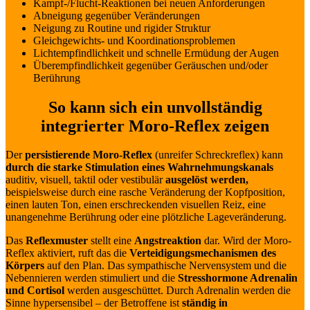
Kampf-/Flucht-Reaktionen bei neuen Anforderungen
Abneigung gegenüber Veränderungen
Neigung zu Routine und rigider Struktur
Gleichgewichts- und Koordinationsproblemen
Lichtempfindlichkeit und schnelle Ermüdung der Augen
Überempfindlichkeit gegenüber Geräuschen und/oder
Berührung
So kann sich ein unvollständig
integrierter Moro-Reflex zeigen
Der
persistierende Moro-Reflex
(unreifer Schreckreflex) kann
durch die starke Stimulation eines Wahrnehmungskanals
auditiv, visuell, taktil oder vestibulär
ausgelöst werden,
beispielsweise durch eine rasche Veränderung der Kopfposition,
einen lauten Ton, einen erschreckenden visuellen Reiz, eine
unangenehme Berührung oder eine plötzliche Lageveränderung.
Das
Reflexmuster
stellt eine
Angstreaktion
dar. Wird der Moro-
Reflex aktiviert, ruft das die
Verteidigungsmechanismen des
Körpers
auf den Plan. Das sympathische Nervensystem und die
Nebennieren werden stimuliert und die
Stresshormone Adrenalin
und Cortisol
werden ausgeschüttet. Durch Adrenalin werden die
Sinne hypersensibel – der Betroffene ist
ständig in