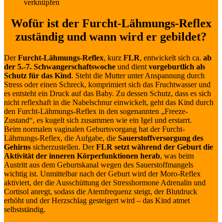
Wofür ist der Furcht-Lähmungs-Reflex
zuständig und wann wird er gebildet?
Der
Furcht-Lähmungs-Reflex
, kurz
FLR
, entwickelt sich ca.
ab
der 5.-7. Schwangerschaftswoche
und dient
vorgeburtlich als
Schutz für das Kind
. Steht die Mutter unter Anspannung durch
Stress oder einen Schreck, komprimiert sich das Fruchtwasser und
es entsteht ein Druck auf das Baby. Zu dessen Schutz, dass es sich
nicht reflexhaft in die Nabelschnur einwickelt, geht das Kind durch
den Furcht-Lähmungs-Reflex in den sogenannten „Freeze-
Zustand“, es kugelt sich zusammen wie ein Igel und erstarrt.
Beim normalen vaginalen Geburtsvorgang hat der Furcht-
Lähmungs-Reflex, die Aufgabe, die
Sauerstoffversorgung des
Gehirns
sicherzustellen. Der
FLR setzt während der Geburt die
Aktivität der inneren Körperfunktionen herab
, was beim
Austritt aus dem Geburtskanal wegen des Sauerstoffmangels
wichtig ist. Unmittelbar nach der Geburt wird der Moro-Reflex
aktiviert, der die Ausschüttung der Stresshormone Adrenalin und
Cortisol anregt, sodass die Atemfrequenz steigt, der Blutdruck
erhöht und der Herzschlag gesteigert wird – das Kind atmet
selbstständig.