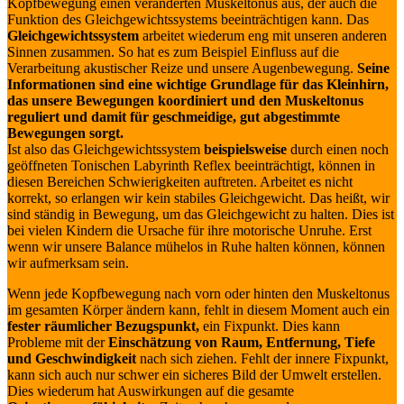
Kopfbewegung einen veränderten Muskeltonus aus, der auch die
Funktion des Gleichgewichtssystems beeinträchtigen kann. Das
Gleichgewichtssystem
arbeitet wiederum eng mit unseren anderen
Sinnen zusammen. So hat es zum Beispiel Einfluss auf die
Verarbeitung akustischer Reize und unsere Augenbewegung.
Seine
Informationen sind eine wichtige Grundlage für das Kleinhirn,
das unsere Bewegungen koordiniert und den Muskeltonus
reguliert und damit für geschmeidige, gut abgestimmte
Bewegungen sorgt.
Ist also das Gleichgewichtssystem
beispielsweise
durch einen noch
geöffneten Tonischen Labyrinth Reflex beeinträchtigt, können in
diesen Bereichen Schwierigkeiten auftreten. Arbeitet es nicht
korrekt, so erlangen wir kein stabiles Gleichgewicht. Das heißt, wir
sind ständig in Bewegung, um das Gleichgewicht zu halten. Dies ist
bei vielen Kindern die Ursache für ihre motorische Unruhe. Erst
wenn wir unsere Balance mühelos in Ruhe halten können, können
wir aufmerksam sein.
Wenn jede Kopfbewegung nach vorn oder hinten den Muskeltonus
im gesamten Körper ändern kann, fehlt in diesem Moment auch ein
fester räumlicher Bezugspunkt,
ein Fixpunkt. Dies kann
Probleme mit der
Einschätzung von Raum, Entfernung, Tiefe
und Geschwindigkeit
nach sich ziehen. Fehlt der innere Fixpunkt,
kann sich auch nur schwer ein sicheres Bild der Umwelt erstellen.
Dies wiederum hat Auswirkungen auf die gesamte