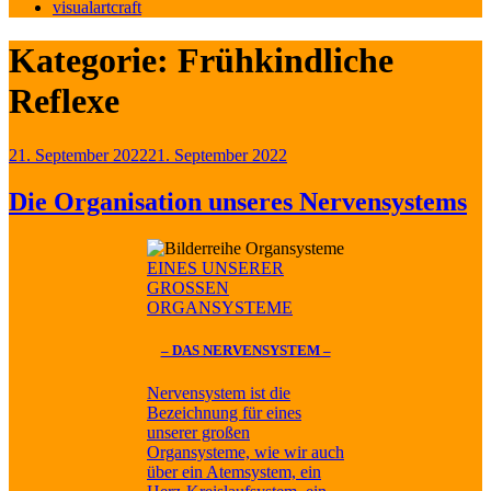
visualartcraft
Kategorie:
Frühkindliche
Reflexe
Veröffentlicht
21. September 2022
21. September 2022
am
Die Organisation unseres Nervensystems
EINES UNSERER
GROSSEN
ORGANSYSTEME
– DAS NERVENSYSTEM –
Nervensystem ist die
Bezeichnung für eines
unserer großen
Organsysteme, wie wir auch
über ein Atemsystem, ein