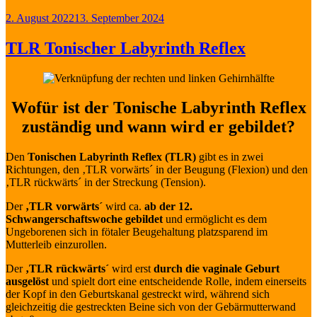
Veröffentlicht
2. August 2022
13. September 2024
am
TLR Tonischer Labyrinth Reflex
Wofür ist der Tonische Labyrinth Reflex
zuständig und wann wird er gebildet?
Den
Tonischen Labyrinth Reflex (TLR)
gibt es in zwei
Richtungen, den ‚TLR vorwärts´ in der Beugung (Flexion) und den
‚TLR rückwärts´ in der Streckung (Tension).
Der
‚TLR vorwärts´
wird ca.
ab der 12.
Schwangerschaftswoche gebildet
und ermöglicht es dem
Ungeborenen sich in fötaler Beugehaltung platzsparend im
Mutterleib einzurollen.
Der
‚TLR rückwärts´
wird erst
durch die vaginale Geburt
ausgelöst
und spielt dort eine entscheidende Rolle, indem einerseits
der Kopf in den Geburtskanal gestreckt wird, während sich
gleichzeitig die gestreckten Beine sich von der Gebärmutterwand