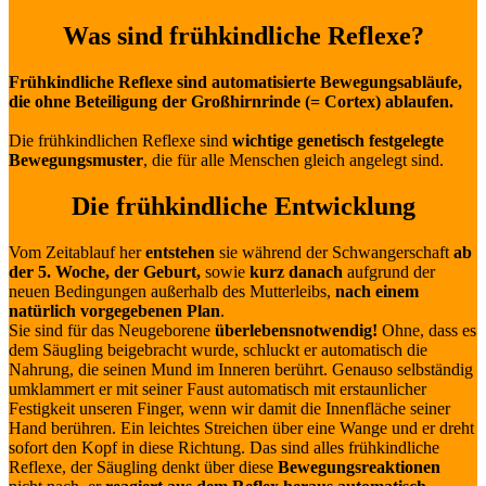
Was sind frühkindliche Reflexe?
Frühkindliche Reflexe sind automatisierte Bewegungsabläufe,
die ohne Beteiligung der Großhirnrinde (= Cortex) ablaufen.
Die frühkindlichen Reflexe sind
wichtige genetisch festgelegte
Bewegungsmuster
, die für alle Menschen gleich angelegt sind.
Die frühkindliche Entwicklung
Vom Zeitablauf her
entstehen
sie während der Schwangerschaft
ab
der 5. Woche, der Geburt,
sowie
kurz danach
aufgrund der
neuen Bedingungen außerhalb des Mutterleibs,
nach einem
natürlich vorgegebenen Plan
.
Sie sind für das Neugeborene
überlebensnotwendig!
Ohne, dass es
dem Säugling beigebracht wurde, schluckt er automatisch die
Nahrung, die seinen Mund im Inneren berührt. Genauso selbständig
umklammert er mit seiner Faust automatisch mit erstaunlicher
Festigkeit unseren Finger, wenn wir damit die Innenfläche seiner
Hand berühren. Ein leichtes Streichen über eine Wange und er dreht
sofort den Kopf in diese Richtung. Das sind alles frühkindliche
Reflexe, der Säugling denkt über diese
Bewegungsreaktionen