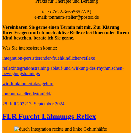
Praxis für Therapie und Beratung
tel.: o7o22-3o6o565 (AB)
e-mail: tonraum-atelier@posteo.de
Vereinbaren Sie gerne einen Termin mit mir. Zur Klärung
Ihrer Fragen und ob noch aktive Reflexe bei Ihnen oder Ihrem
Kind bestehen, berate ich Sie gerne.
Was Sie interessieren könnte:
integration-persistierender-fruehkindlicher-reflexe
reflexintegrationstraining-ablauf-und-wirkung-des-rhythmischen-
bewegungstrainings
wie-funktioniert-das-gehirn
tonraum-atelier.de/tonfeld/
Veröffentlicht
28. Juli 2022
13. September 2024
am
FLR Furcht-Lähmungs-Reflex