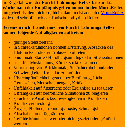
Im Regelfall wird der
Furcht-Lähmungs-Reflex bis zur 12.
Woche nach der Empfängnis gehemmt
und
in den Moro-Reflex
integriert
. Ist dem nicht so, bleibt dann meist auch der
Moro-Reflex
aktiv und sehr oft auch der Tonische Labyrinth Reflex.
Bei einem nicht transformiertem Furcht-Lähmungs-Reflex
können folgende Auffälligkeiten auftreten:
geringe Stresstoleranz
in Schrecksituationen können Erstarrung, Absacken des
Blutdrucks und/oder Erblassen auftreten
emotionale Starre / Handlungsunfähigkeit in Stresssituationen
schlaffer Muskeltonus, Körper sackt zusammen
Vermeidung von Blickkontakt, Schüchternheit und/oder
Schwierigkeiten Kontakte zu knüpfen
Überempfindlichkeit gegenüber Berührung, Licht,
Geräuschen, Menschenmengen, Kritik
Unfähigkeit auf Ansprache oder Ereignisse zu reagieren
Unfähigkeit auf bedrohliche Situationen zu reagieren
sprachliche Ausdrucksschwierigkeiten in Konflikten
Konfliktvermeidung
Ängste, Phobien, Trennungsängste, Schulangst
Abschalten und Tagträumen
Gefühle können schwer oder nicht gezeigt oder geäußert
werden