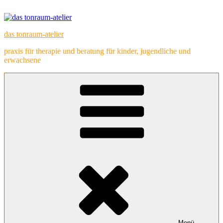
Zum
Inhalt
springen
das tonraum-atelier
praxis für therapie und beratung für kinder, jugendliche und
erwachsene
Menü