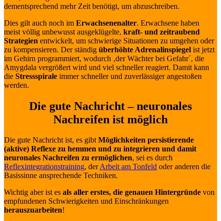
dementsprechend mehr Zeit benötigt, um abzuschreiben.
Dies gilt auch noch im
Erwachsenenalter
. Erwachsene haben
meist völlig unbewusst ausgeklügelte,
kraft- und zeitraubend
Strategien
entwickelt, um schwierige Situationen zu umgehen oder
zu kompensieren. Der ständig
überhöhte Adrenalinspiegel
ist jetzt
im Gehirn programmiert, wodurch ‚der Wächter bei Gefahr´, die
Amygdala vergrößert wird und viel schneller reagiert. Damit kann
die
Stressspirale
immer schneller und zuverlässiger angestoßen
werden.
Die gute Nachricht – neuronales
Nachreifen ist möglich
Die gute Nachricht ist, es gibt
Möglichkeiten persistierende
(aktive) Reflexe zu hemmen und zu integrieren und damit
neuronales Nachreifen zu ermöglichen
, sei es durch
Reflexintegrationstraining
, der
Arbeit am Tonfeld
oder anderen die
Basissinne ansprechende Techniken.
Wichtig aber ist es
als aller erstes, die genauen Hintergründe
von
empfundenen Schwierigkeiten und Einschränkungen
herauszuarbeiten
!