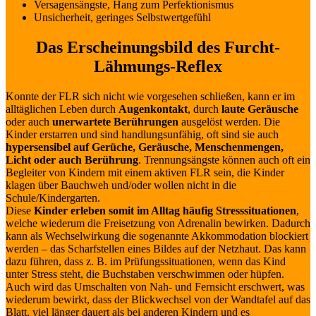
Versagensängste, Hang zum Perfektionismus
Unsicherheit, geringes Selbstwertgefühl
Das Erscheinungsbild des Furcht-
Lähmungs-Reflex
Konnte der FLR sich nicht wie vorgesehen schließen, kann er im
alltäglichen Leben durch
Augenkontakt
, durch
laute Geräusche
oder auch
unerwartete Berührungen
ausgelöst werden. Die
Kinder erstarren und sind handlungsunfähig, oft sind sie auch
hypersensibel
auf Gerüche, Geräusche, Menschenmengen,
Licht oder auch Berührung
. Trennungsängste können auch oft ein
Begleiter von Kindern mit einem aktiven FLR sein, die Kinder
klagen über Bauchweh und/oder wollen nicht in die
Schule/Kindergarten.
Diese
Kinder erleben somit im Alltag häufig Stresssituationen
,
welche wiederum die Freisetzung von Adrenalin bewirken. Dadurch
kann als Wechselwirkung die sogenannte Akkommodation blockiert
werden – das Scharfstellen eines Bildes auf der Netzhaut. Das kann
dazu führen, dass z. B. im Prüfungssituationen, wenn das Kind
unter Stress steht, die Buchstaben verschwimmen oder hüpfen.
Auch wird das Umschalten von Nah- und Fernsicht erschwert, was
wiederum bewirkt, dass der Blickwechsel von der Wandtafel auf das
Blatt, viel länger dauert als bei anderen Kindern und es