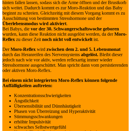
hinten fallen lassen, sodass sich die Arme öffnen und der Brustkorb
sich weitet. Dadurch kommt es zur Moro-Reaktion und das Baby
beginnt zu schreien. Gleichzeitig mit diesem Vorgang kommt es zu
Ausschüttung von bestimmten Stresshormone und der
Überlebensmodus wird aktiviert
.
Bei Babys, die
vor der 30. Schwangerschaftswoche geboren
wurden, kann diese Reaktion nicht ausgelöst werden, da der
Moro-
Reflex
zu dieser Zeit
noch nicht voll entwickelt
ist.
Der
Moro-Reflex
wird
zwischen dem 2. und 5. Lebensmonat
durch das Heranreifen des Nervensystems
abgelöst.
Bleibt dieser
jedoch nach wie vor aktiv, werden reflexartig immer wieder
Stresshormone ausgeschüttet. Man spricht dann vom persistierenden
oder aktiven Moro-Reflex.
Bei einem nicht integrierten Moro-Reflex können folgende
Auffälligkeiten auftreten:
Konzentrationsschwierigkeiten
Ängstlichkeit
Übersensibilität und Dünnhäutigkeit
Phasen von Überreizung und Hyperaktivität
Stimmungsschwankungen
erhöhte Impulsivität
schwaches Selbstwertgefühl