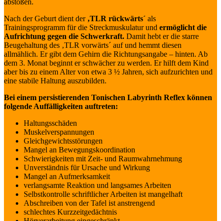
abstoßen.
Nach der Geburt dient der
‚TLR rückwärts´
als
Trainingsprogramm für die Streckmuskulatur und
ermöglicht die
Aufrichtung gegen die Schwerkraft.
Damit hebt er die starre
Beugehaltung des ‚TLR vorwärts´ auf und hemmt diesen
allmählich. Er gibt dem Gehirn die Richtungsangabe – hinten. Ab
dem 3. Monat beginnt er schwächer zu werden. Er hilft dem Kind
aber bis zu einem Alter von etwa 3 ½ Jahren, sich aufzurichten und
eine stabile Haltung auszubilden.
Bei einem persistierenden Tonischen Labyrinth Reflex können
folgende Auffälligkeiten auftreten:
Haltungsschäden
Muskelverspannungen
Gleichgewichtsstörungen
Mangel an Bewegungskoordination
Schwierigkeiten mit Zeit- und Raumwahrnehmung
Unverständnis für Ursache und Wirkung
Mangel an Aufmerksamkeit
verlangsamte Reaktion und langsames Arbeiten
Selbstkontrolle schriftlicher Arbeiten ist mangelhaft
Abschreiben von der Tafel ist anstrengend
schlechtes Kurzzeitgedächtnis
Hörverarbeitung eingeschränkt