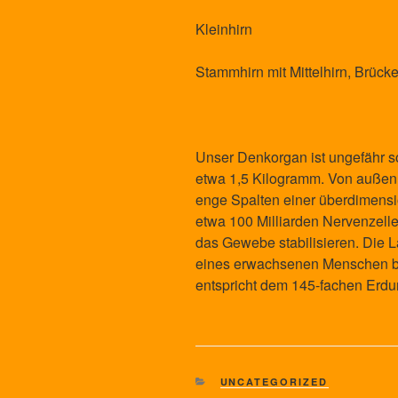
Kleinhirn
Stammhirn mit Mittelhirn, Brück
Unser Denkorgan ist ungefähr s
etwa 1,5 Kilogramm. Von außen
enge Spalten einer überdimens
etwa 100 Milliarden Nervenzellen
das Gewebe stabilisieren. Die 
eines erwachsenen Menschen bet
entspricht dem 145-fachen Erd
KATEGORIEN
UNCATEGORIZED