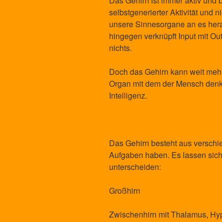
Das Gehirn ist immer aktiv und b
selbstgenerierter Aktivität und n
unsere Sinnesorgane an es her
hingegen verknüpft Input mit Out
nichts.
Doch das Gehirn kann weit mehr
Organ mit dem der Mensch denkt 
Intelligenz.
Das Gehirn besteht aus verschi
Aufgaben haben. Es lassen sich
unterscheiden:
Großhirn
Zwischenhirn mit Thalamus, H