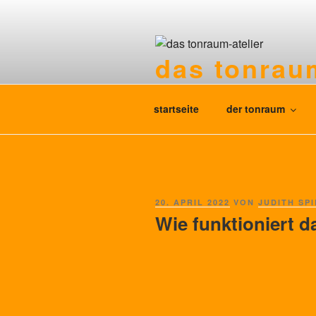
Zum
Inhalt
springen
das tonraum
praxis für therapie und beratun
startseite
der tonraum
VERÖFFENTLICHT
20. APRIL 2022
VON
JUDITH SP
AM
Wie funktioniert d