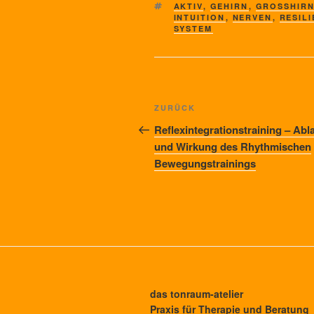
SCHLAGWÖRTER
AKTIV
,
GEHIRN
,
GROSSHIRN
INTUITION
,
NERVEN
,
RESIL
SYSTEM
Beitragsnavigation
Vorheriger
ZURÜCK
Beitrag
Reflexintegrationstraining – Abl
und Wirkung des Rhythmischen
Bewegungstrainings
das tonraum-atelier
Praxis für Therapie und Beratung