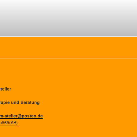
telier
erapie und Beratung
m-atelier@posteo.de
o565(AB)