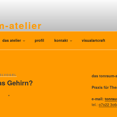
-atelier
g für kinder, jugendliche und erwachsene
das atelier
profil
kontakt
visualartcraft
IELVOGEL
das tonraum-a
as Gehirn?
Praxis für Th
*
e-mail:
tonrau
tel.:
o7o22 3o6