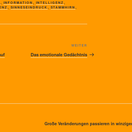
,
INFORMATION
,
INTELLIGENZ
,
IENZ
,
SINNESEINDRUCK
,
STAMMHIRN
,
Nächster
WEITER
Beitrag
auf
Das emotionale Gedächtnis
Große Veränderungen passieren in winzi