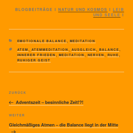
BLOGBEITRÄGE I
NATUR UND KOSMOS
I
LEIB
UND SEELE
I
KATEGORIEN
EMOTIONALE BALANCE
,
MEDITATION
SCHLAGWÖRTER
ATEM
,
ATEMMEDITATION
,
AUSGLEICH
,
BALANCE
,
INNERER FRIEDEN
,
MEDITATION
,
NERVEN
,
RUHE
,
RUHIGER GEIST
Beitragsnavigation
Vorheriger
ZURÜCK
Beitrag
Adventszeit – besinnliche Zeit!?!
Nächster
WEITER
Beitrag
Gleichmäßiges Atmen – die Balance liegt in der Mitte