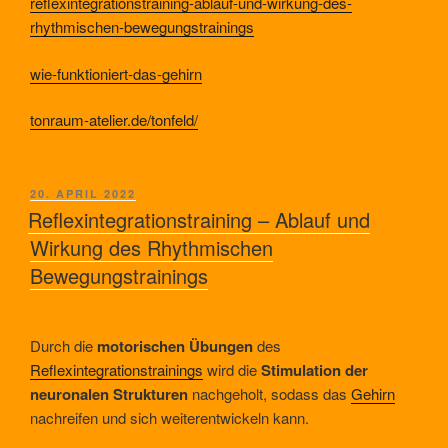
reflexintegrationstraining-ablauf-und-wirkung-des-
rhythmischen-bewegungstrainings
wie-funktioniert-das-gehirn
tonraum-atelier.de/tonfeld/
VERÖFFENTLICHT
20. APRIL 2022
AM
Reflexintegrationstraining – Ablauf und
Wirkung des Rhythmischen
Bewegungstrainings
Durch die
motorischen Übungen
des
Reflexintegrationstrainings
wird die
Stimulation der
neuronalen Strukturen
nachgeholt, sodass das
Gehirn
nachreifen und sich weiterentwickeln kann.