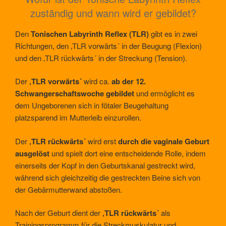
zuständig und wann wird er gebildet?
Den
Tonischen Labyrinth Reflex (TLR)
gibt es in zwei
Richtungen, den ‚TLR vorwärts´ in der Beugung (Flexion)
und den ‚TLR rückwärts´ in der Streckung (Tension).
Der
‚TLR vorwärts´
wird ca.
ab der 12.
Schwangerschaftswoche gebildet
und ermöglicht es
dem Ungeborenen sich in fötaler Beugehaltung
platzsparend im Mutterleib einzurollen.
Der
‚TLR rückwärts´
wird erst
durch die vaginale Geburt
ausgelöst
und spielt dort eine entscheidende Rolle, indem
einerseits der Kopf in den Geburtskanal gestreckt wird,
während sich gleichzeitig die gestreckten Beine sich von
der Gebärmutterwand abstoßen.
Nach der Geburt dient der
‚TLR rückwärts´
als
Trainingsprogramm für die Streckmuskulatur und