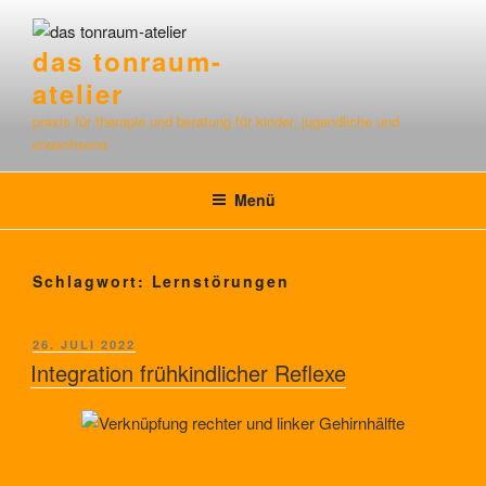
Zum
Inhalt
das tonraum-
springen
atelier
praxis für therapie und beratung für kinder, jugendliche und
erwachsene
Menü
Schlagwort:
Lernstörungen
VERÖFFENTLICHT
26. JULI 2022
AM
Integration frühkindlicher Reflexe