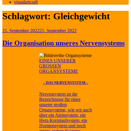
visualartcraft
Schlagwort:
Gleichgewicht
Veröffentlicht
21. September 2022
21. September 2022
am
Die Organisation unseres Nervensystems
EINES UNSERER
GROSSEN
ORGANSYSTEME
– DAS NERVENSYSTEM –
Nervensystem ist die
Bezeichnung für eines
unserer großen
Organsysteme, wie wir auch
über ein Atemsystem, ein
Herz-Kreislaufsystem, ein
Hormonsystem und noch
einige andere Systeme