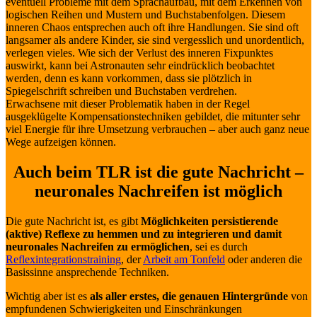
eventuell Probleme mit dem Sprachaufbau, mit dem Erkennen von
logischen Reihen und Mustern und Buchstabenfolgen. Diesem
inneren Chaos entsprechen auch oft ihre Handlungen. Sie sind oft
langsamer als andere Kinder, sie sind vergesslich und unordentlich,
verlegen vieles. Wie sich der Verlust des inneren Fixpunktes
auswirkt, kann bei Astronauten sehr eindrücklich beobachtet
werden, denn es kann vorkommen, dass sie plötzlich in
Spiegelschrift schreiben und Buchstaben verdrehen.
Erwachsene mit dieser Problematik haben in der Regel
ausgeklügelte Kompensationstechniken gebildet, die mitunter sehr
viel Energie für ihre Umsetzung verbrauchen – aber auch ganz neue
Wege aufzeigen können.
Auch beim TLR ist die gute Nachricht –
neuronales Nachreifen ist möglich
Die gute Nachricht ist, es gibt
Möglichkeiten persistierende
(aktive) Reflexe zu hemmen und zu integrieren und damit
neuronales Nachreifen zu ermöglichen
, sei es durch
Reflexintegrationstraining
, der
Arbeit am Tonfeld
oder anderen die
Basissinne ansprechende Techniken.
Wichtig aber ist es
als aller erstes, die genauen Hintergründe
von
empfundenen Schwierigkeiten und Einschränkungen