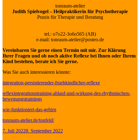
tonraum-atelier
Judith Spielvogel – Heilpraktikerin für Psychotherapie
Praxis für Therapie und Beratung
tel.: o7o22-3o6o565 (AB)
e-mail: tonraum-atelier@posteo.de
Vereinbaren Sie gerne einen Termin mit mir. Zur Klärung
Ihrer Fragen und ob noch aktive Reflexe bei Ihnen oder Ihrem
Kind bestehen, berate ich Sie gerne.
Was Sie auch interessieren könnte:
integration-persistierender-fruehkindlicher-reflexe
reflexintegrationstraining-ablauf-und-wirkung-des-rhythmischen-
bewegungstrainings
wie-funktioniert-das-gehirn
tonraum-atelier.de/tonfeld/
Veröffentlicht
7. Juli 2022
8. September 2022
am