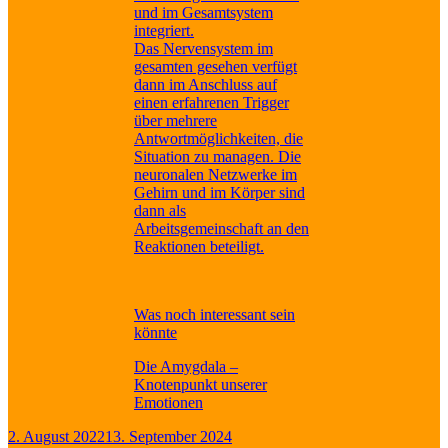
und im Gesamtsystem
integriert.
Das Nervensystem im
gesamten gesehen verfügt
dann im Anschluss auf
einen erfahrenen Trigger
über mehrere
Antwortmöglichkeiten, die
Situation zu managen. Die
neuronalen Netzwerke im
Gehirn und im Körper sind
dann als
Arbeitsgemeinschaft an den
Reaktionen beteiligt.
Was noch interessant sein
könnte
Die Amygdala –
Knotenpunkt unserer
Emotionen
Veröffentlicht
2. August 2022
13. September 2024