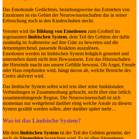
Das Emotionale Gedächtnis, beziehungsweise das Entstehen von
Emotionen ist ein Gebiet der Neurowissenschaften das in seiner
Erforschung noch in den Kindeschuhen steckt.
Verortet wird die
Bildung von Emotionen
zum Großteil im
sogenannten
limbischen System
, dem Teil des Gehirns der dafür
zuständig ist Außenreize auf ihre Güte zu bewerten und die
dementsprechend, passende Reaktion auszulösen.
Emotionen werden im limbischen System lediglich generiert und
unterstehen damit nicht dem Bewusstsein. Erst das Hinzuschalten
der Hirnrinde macht uns unsere Gefühle bewusst. Ob Angst, Freude
oder Hass empfunden wird, hängt davon ab, welche Bereiche des
Cortex aktiviert wird.
Das limbische System selbst wird rein über seine funktionalen
Verbindungen in Zusammenhang gebracht, nicht über eine örtlich
zusammenhängende Region. Die Neurowissenschaft ist sich
momentan nur weitgehend darüber einig welche Areale zu diesem
System gezählt werden sollen, aber darüber später mehr…
Was ist das Limbische System?
Mit dem
limbischen System
ist der Teil des Gehirns gemeint, der
auch als
Säugerhirn
bezeichnet wird. Es ist allen Säugetieren