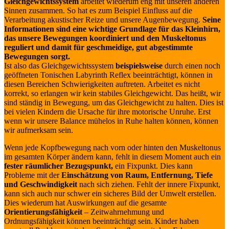
Gleichgewichtssystem
arbeitet wiederum eng mit unseren anderen
Sinnen zusammen. So hat es zum Beispiel Einfluss auf die
Verarbeitung akustischer Reize und unsere Augenbewegung.
Seine
Informationen sind eine wichtige Grundlage für das Kleinhirn,
das unsere Bewegungen koordiniert und den Muskeltonus
reguliert und damit für geschmeidige, gut abgestimmte
Bewegungen sorgt.
Ist also das Gleichgewichtssystem
beispielsweise
durch einen noch
geöffneten Tonischen Labyrinth Reflex beeinträchtigt, können in
diesen Bereichen Schwierigkeiten auftreten. Arbeitet es nicht
korrekt, so erlangen wir kein stabiles Gleichgewicht. Das heißt, wir
sind ständig in Bewegung, um das Gleichgewicht zu halten. Dies ist
bei vielen Kindern die Ursache für ihre motorische Unruhe. Erst
wenn wir unsere Balance mühelos in Ruhe halten können, können
wir aufmerksam sein.
Wenn jede Kopfbewegung nach vorn oder hinten den Muskeltonus
im gesamten Körper ändern kann, fehlt in diesem Moment auch ein
fester räumlicher Bezugspunkt,
ein Fixpunkt. Dies kann
Probleme mit der
Einschätzung von Raum, Entfernung, Tiefe
und Geschwindigkeit
nach sich ziehen. Fehlt der innere Fixpunkt,
kann sich auch nur schwer ein sicheres Bild der Umwelt erstellen.
Dies wiederum hat Auswirkungen auf die gesamte
Orientierungsfähigkeit
– Zeitwahrnehmung und
Ordnungsfähigkeit können beeinträchtigt sein. Kinder haben