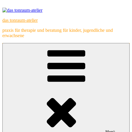
Zum
Inhalt
springen
das tonraum-atelier
praxis für therapie und beratung für kinder, jugendliche und
erwachsene
Menü