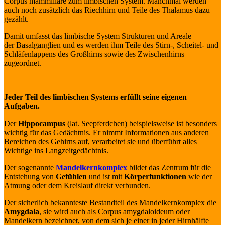
Corpus mammillare zum limbischen System. Manchmal werden
auch noch zusätzlich das Riechhirn und Teile des Thalamus dazu
gezählt.
Damit umfasst das limbische System Strukturen und Areale
der Basalganglien und es werden ihm Teile des Stirn-, Scheitel- und
Schläfenlappens des Großhirns sowie des Zwischenhirns
zugeordnet.
Jeder Teil des limbischen Systems erfüllt seine eigenen
Aufgaben.
Der
Hippocampus
(lat. Seepferdchen) beispielsweise ist besonders
wichtig für das Gedächtnis. Er nimmt Informationen aus anderen
Bereichen des Gehirns auf, verarbeitet sie und überführt alles
Wichtige ins Langzeitgedächtnis.
Der sogenannte
Mandelkernkomplex
bildet das Zentrum für die
Entstehung von
Gefühlen
und ist mit
Körperfunktionen
wie der
Atmung oder dem Kreislauf direkt verbunden.
Der sicherlich bekannteste Bestandteil des Mandelkernkomplex die
Amygdala
, sie wird auch als Corpus amygdaloideum oder
Mandelkern bezeichnet, von dem sich je einer in jeder Hirnhälfte