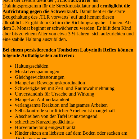
Nach der Geburt dient der
‚TLR rückwärts´
als
Trainingsprogramm für die Streckmuskulatur und
ermöglicht die
Aufrichtung gegen die Schwerkraft.
Damit hebt er die starre
Beugehaltung des ‚TLR vorwärts´ auf und hemmt diesen
allmählich. Er gibt dem Gehirn die Richtungsangabe – hinten. Ab
dem 3. Monat beginnt er schwächer zu werden. Er hilft dem Kind
aber bis zu einem Alter von etwa 3 ½ Jahren, sich aufzurichten und
eine stabile Haltung auszubilden.
Bei einem persistierenden Tonischen Labyrinth Reflex können
folgende Auffälligkeiten auftreten:
Haltungsschäden
Muskelverspannungen
Gleichgewichtsstörungen
Mangel an Bewegungskoordination
Schwierigkeiten mit Zeit- und Raumwahrnehmung
Unverständnis für Ursache und Wirkung
Mangel an Aufmerksamkeit
verlangsamte Reaktion und langsames Arbeiten
Selbstkontrolle schriftlicher Arbeiten ist mangelhaft
Abschreiben von der Tafel ist anstrengend
schlechtes Kurzzeitgedächtnis
Hörverarbeitung eingeschränkt
Kinder sitzen am liebsten auf dem Boden oder sacken am
Tisch zusammen