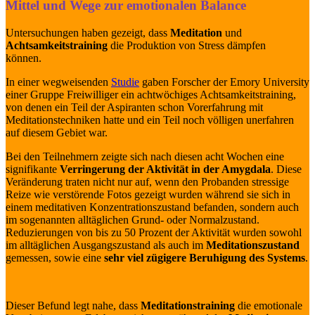
Mittel und Wege zur emotionalen Balance
Untersuchungen haben gezeigt, dass
Meditation
und
Achtsamkeitstraining
die Produktion von Stress dämpfen
können.
In einer wegweisenden
Studie
gaben Forscher der Emory University
einer Gruppe Freiwilliger ein achtwöchiges Achtsamkeitstraining,
von denen ein Teil der Aspiranten schon Vorerfahrung mit
Meditationstechniken hatte und ein Teil noch völligen unerfahren
auf diesem Gebiet war.
Bei den Teilnehmern zeigte sich nach diesen acht Wochen eine
signifikante
Verringerung der Aktivität in der Amygdala
. Diese
Veränderung traten nicht nur auf, wenn den Probanden stressige
Reize wie verstörende Fotos gezeigt wurden während sie sich in
einem meditativen Konzentrationszustand befanden, sondern auch
im sogenannten alltäglichen Grund- oder Normalzustand.
Reduzierungen von bis zu 50 Prozent der Aktivität wurden sowohl
im alltäglichen Ausgangszustand als auch im
Meditationszustand
gemessen, sowie eine
sehr viel zügigere Beruhigung des Systems
.
Dieser Befund legt nahe, dass
Meditationstraining
die emotionale