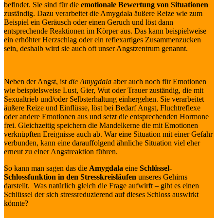
befindet. Sie sind für die
emotionale Bewertung von Situationen
zuständig. Dazu verarbeitet die Amygdala äußere Reize wie zum
Beispiel ein Geräusch oder einen Geruch und löst dann
entsprechende Reaktionen im Körper aus. Das kann beispielweise
ein erhöhter Herzschlag oder ein reflexartiges Zusammenzucken
sein, deshalb wird sie auch oft unser Angstzentrum genannt.
Neben der Angst, ist
die Amygdala
aber auch noch für Emotionen
wie beispielsweise Lust, Gier, Wut oder Trauer zuständig, die mit
Sexualtrieb und/oder Selbsterhaltung einhergehen. Sie verarbeitet
äußere Reize und Einflüsse, löst bei Bedarf Angst, Fluchtreflexe
oder andere Emotionen aus und setzt die entsprechenden Hormone
frei. Gleichzeitig speichern die Mandelkerne die mit Emotionen
verknüpften Ereignisse auch ab. War eine Situation mit einer Gefahr
verbunden, kann eine darauffolgend ähnliche Situation viel eher
erneut zu einer Angstreaktion führen.
So kann man sagen das die
Amygdala
eine
Schlüssel-
Schlossfunktion in den Stresskreisläufen
unseres Gehirns
darstellt. Was natürlich gleich die Frage aufwirft – gibt es einen
Schlüssel der sich stressreduzierend auf dieses Schloss auswirkt
könnte?