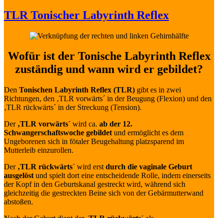
am
TLR Tonischer Labyrinth Reflex
Wofür ist der Tonische Labyrinth Reflex
zuständig und wann wird er gebildet?
Den
Tonischen Labyrinth Reflex (TLR)
gibt es in zwei
Richtungen, den ‚TLR vorwärts´ in der Beugung (Flexion) und den
‚TLR rückwärts´ in der Streckung (Tension).
Der
‚TLR vorwärts´
wird ca.
ab der 12.
Schwangerschaftswoche gebildet
und ermöglicht es dem
Ungeborenen sich in fötaler Beugehaltung platzsparend im
Mutterleib einzurollen.
Der
‚TLR rückwärts´
wird erst
durch die vaginale Geburt
ausgelöst
und spielt dort eine entscheidende Rolle, indem einerseits
der Kopf in den Geburtskanal gestreckt wird, während sich
gleichzeitig die gestreckten Beine sich von der Gebärmutterwand
abstoßen.