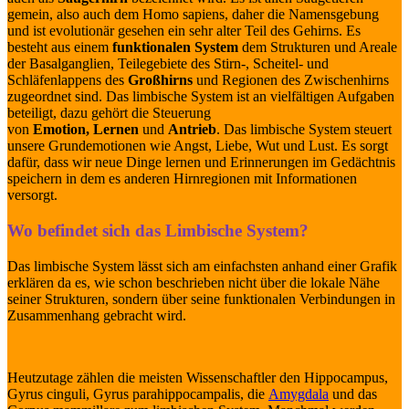
gemein, also auch dem Homo sapiens, daher die Namensgebung
und ist evolutionär gesehen ein sehr alter Teil des Gehirns. Es
besteht aus einem
funktionalen System
dem Strukturen und Areale
der Basalganglien, Teilegebiete des Stirn-, Scheitel- und
Schläfenlappens des
Großhirns
und Regionen des Zwischenhirns
zugeordnet sind. Das limbische System ist an vielfältigen Aufgaben
beteiligt, dazu gehört die Steuerung
von
Emotion, Lernen
und
Antrieb
. Das limbische System steuert
unsere Grundemotionen wie Angst, Liebe, Wut und Lust. Es sorgt
dafür, dass wir neue Dinge lernen und Erinnerungen im Gedächtnis
speichern in dem es anderen Hirnregionen mit Informationen
versorgt.
Wo befindet sich das Limbische System?
Das limbische System lässt sich am einfachsten anhand einer Grafik
erklären da es, wie schon beschrieben nicht über die lokale Nähe
seiner Strukturen, sondern über seine funktionalen Verbindungen in
Zusammenhang gebracht wird.
Heutzutage zählen die meisten Wissenschaftler den Hippocampus,
Gyrus cinguli, Gyrus parahippocampalis, die
Amygdala
und das